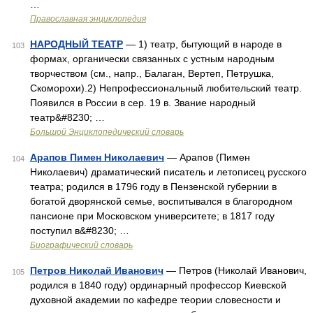
…
Православная энциклопедия
НАРОДНЫЙ ТЕАТР
— 1) театр, бытующий в народе в
103
формах, органически связанных с устным народным
творчеством (см., напр., Балаган, Вертеп, Петрушка,
Скоморохи).2) Непрофессиональный любительский театр.
Появился в России в сер. 19 в. Звание народный
театр&#8230; …
Большой Энциклопедический словарь
Арапов Пимен Николаевич
— Арапов (Пимен
104
Николаевич) драматический писатель и летописец русского
театра; родился в 1796 году в Пензенской губернии в
богатой дворянской семье, воспитывался в благородном
пансионе при Московском университете; в 1817 году
поступил в&#8230; …
Биографический словарь
Петров Николай Иванович
— Петров (Николай Иванович,
105
родился в 1840 году) ординарный профессор Киевской
духовной академии по кафедре теории словесности и