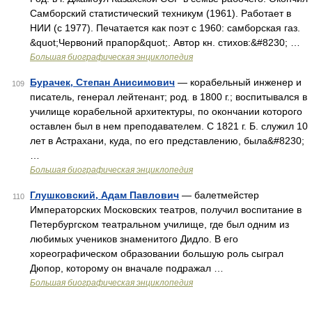
Самборский статистический техникум (1961). Работает в
НИИ (с 1977). Печатается как поэт с 1960: самборская газ.
&quot;Червоний прапор&quot;. Автор кн. стихов:&#8230; …
Большая биографическая энциклопедия
Бурачек, Степан Анисимович
— корабельный инженер и
109
писатель, генерал лейтенант; род. в 1800 г.; воспитывался в
училище корабельной архитектуры, по окончании которого
оставлен был в нем преподавателем. С 1821 г. Б. служил 10
лет в Астрахани, куда, по его представлению, была&#8230;
…
Большая биографическая энциклопедия
Глушковский, Адам Павлович
— балетмейстер
110
Императорских Московских театров, получил воспитание в
Петербургском театральном училище, где был одним из
любимых учеников знаменитого Дидло. В его
хореографическом образовании большую роль сыграл
Дюпор, которому он вначале подражал …
Большая биографическая энциклопедия