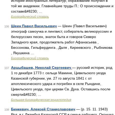
истории иностранных литератур; образование получил в
той же академии. Главнейшие труды П.: О происхождении и
составе&#8230; …
Биографический словарь
Шеин Павел Васильевич
— Шеин (Павел Васильевич)
106
этнограф самоучка и лингвист, собиратель великорусских и
белорусских песен, знаток быта и говоров Северо
Западного края, продолжатель работ Афанасьева ,
Бессонова, Гильфердинга , Даля , Киреевского , Рыбникова
, Якушкина …
Биографический словарь
Арцыбашев, Николай Сергеевич
— русский историк, род.
107
1 го декабря 1773 г. сельце Мамине, Цивильского уезда
Казанской губернии, ум. 27 го августа 1841 г. от
апоплексического удара и погребен в селе Рындине,
Цивильского уезда, при церкви Св. Духа. Оставшись после
смерти&#8230; …
Большая биографическая энциклопедия
Бинкевич, Алексей Станиславович
— (р. 15. 11. 1943)
108
Род. в г. Джамбул Казахской ССР в семье рабочего. Окончил