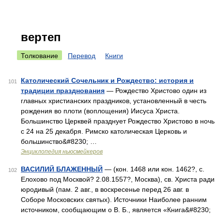
вертеп
Толкование
Перевод
Книги
Католический Сочельник и Рождество: история и
101
традиции празднования
— Рождество Христово один из
главных христианских праздников, установленный в честь
рождения во плоти (воплощения) Иисуса Христа.
Большинство Церквей празднует Рождество Христово в ночь
с 24 на 25 декабря. Римско католическая Церковь и
большинство&#8230; …
Энциклопедия ньюсмейкеров
ВАСИЛИЙ БЛАЖЕННЫЙ
— (кон. 1468 или кон. 1462?, c.
102
Елохово под Москвой? 2.08.1557?, Москва), св. Христа ради
юродивый (пам. 2 авг., в воскресенье перед 26 авг. в
Соборе Московских святых). Источники Наиболее ранним
источником, сообщающим о В. Б., является «Книга&#8230;